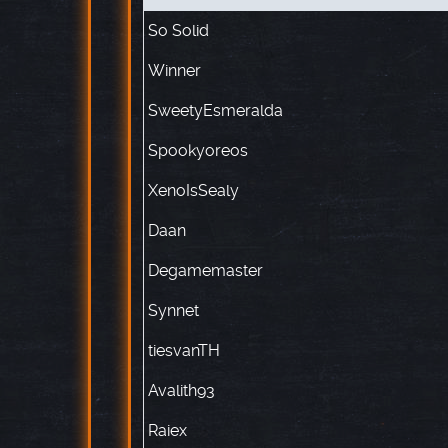
So Solid
Winner
SweetyEsmeralda
Spookyoreos
XenoIsSealy
Daan
Degamemaster
Synnet
tiesvanTH
Avalith93
Raiex