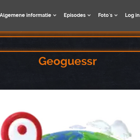
Algemene informatie
Episodes
Foto`s
Log in
Geoguessr