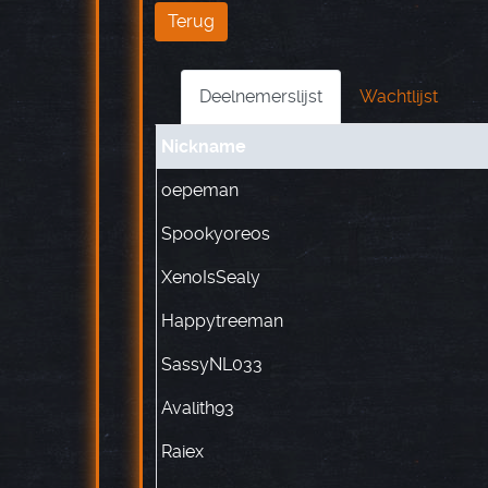
Terug
Deelnemerslijst
Wachtlijst
Nickname
oepeman
Spookyoreos
XenoIsSealy
Happytreeman
SassyNL033
Avalith93
Raiex