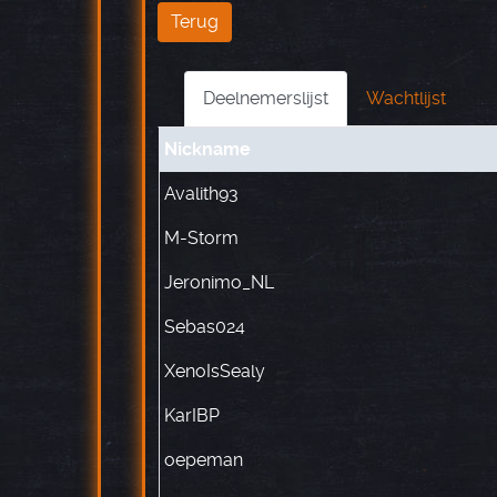
Terug
Deelnemerslijst
Wachtlijst
Nickname
Avalith93
M-Storm
Jeronimo_NL
Sebas024
XenoIsSealy
KarIBP
oepeman