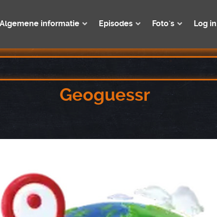
Algemene informatie
Episodes
Foto`s
Log in
Geoguessr