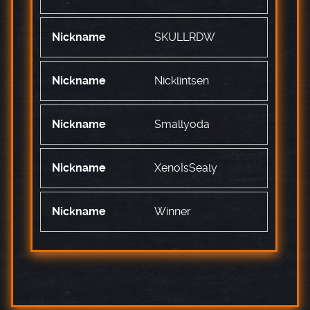
SKULLRDW
Nicklintsen
Smallyoda
XenoIsSealy
Winner