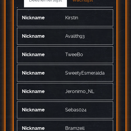
Kirstin
Avalith93
TweeBo
SweetyEsmeralda
Jeronimo_NL
Sebas024
Bramzell